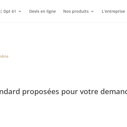
 | Dpt 61
Devis en ligne
Nos produits
L’entreprise
chêne
andard proposées pour votre demand