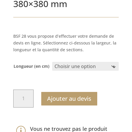
380×380 mm
BSF 28 vous propose d’effectuer votre demande de
devis en ligne. Sélectionnez ci-dessous la largeur, la
longueur et la quantité de sections.
Longueur (en cm)
quantité
Ajouter au devis
de
Poutre
de
chêne
section
Vous ne trouvez pas le produit
p