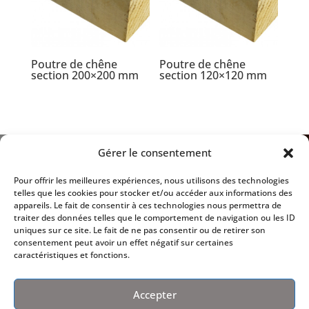
Poutre de chêne
Poutre de chêne
section 200×200 mm
section 120×120 mm

BSF 28 - BOIS SOLUTIONS F
Gérer le consentement
La Palouterie – 28330 Chapelle Guillaume
Pour offrir les meilleures expériences, nous utilisons des technologies
telles que les cookies pour stocker et/ou accéder aux informations des
appareils. Le fait de consentir à ces technologies nous permettra de

HORAIRES D'OUVERTURE
traiter des données telles que le comportement de navigation ou les ID
uniques sur ce site. Le fait de ne pas consentir ou de retirer son
Du lundi au jeudi 8H-12H et 14H-17H30.
consentement peut avoir un effet négatif sur certaines
caractéristiques et fonctions.
Fermeture à 12H le vendredi
Accepter

EMAIL