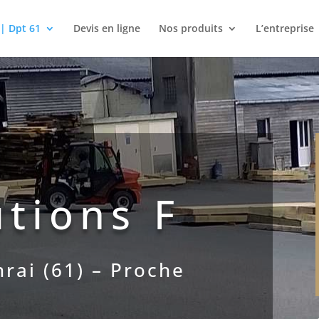
 | Dpt 61
Devis en ligne
Nos produits
L’entreprise
utions F
rai (61) – Proche