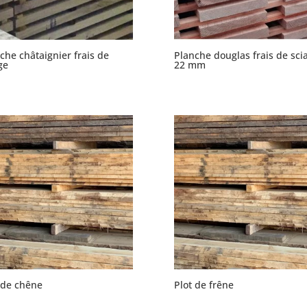
che châtaignier frais de
Planche douglas frais de sci
ge
22 mm
 de chêne
Plot de frêne