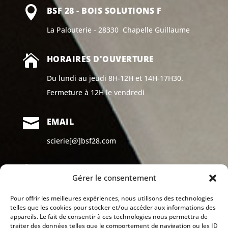

BSF 28 - BOIS SOLUTIONS F
La Palouterie - 28330 Chapelle Guillaume

HORAIRES D'OUVERTURE
Du lundi au jeudi 8H-12H et 14H-17H30.
Fermeture à 12H le vendredi

EMAIL
scierie[@]bsf28.com

TÉLÉPHONE
Gérer le consentement
02 42 25 00 75
Pour offrir les meilleures expériences, nous utilisons des technologies
telles que les cookies pour stocker et/ou accéder aux informations des
appareils. Le fait de consentir à ces technologies nous permettra de
traiter des données telles que le comportement de navigation ou les ID