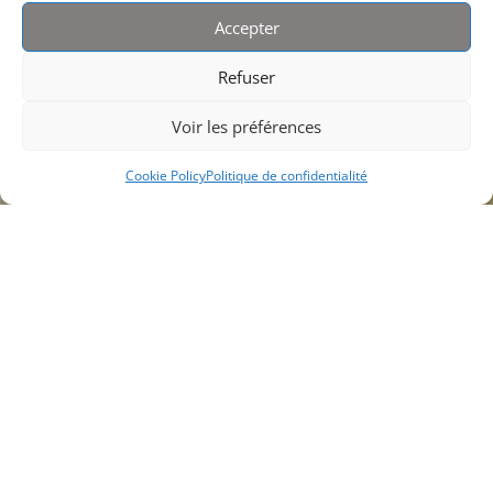
Accepter
Refuser
Voir les préférences
;
Cookie Policy
Politique de confidentialité
Retrouvez les
actualités de BSF 28
Régulièrement, nous vous partageons les
actualités de notre scierie. Nouvelles
machines, recrutement… Découvrez les
petites choses qui font la vie de notre
entreprise